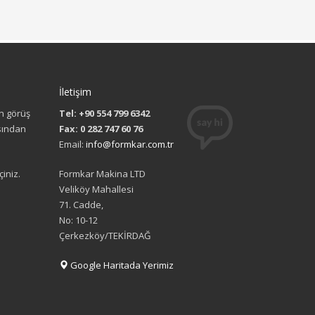
İletişim
n görüş
Tel: +90 554 799 6342
ısından
Fax: 0 282 747 60 76
Email:
info@formkar.com.tr
çiniz.
Formkar Makina LTD
Veliköy Mahallesi
71. Cadde,
No: 10-12
Çerkezköy/TEKİRDAĞ
Google Haritada Yerimiz