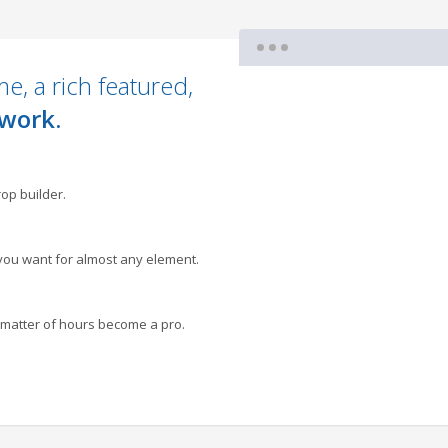
e, a rich featured,
work.
op builder.
you want for almost any element.
 a matter of hours become a pro.