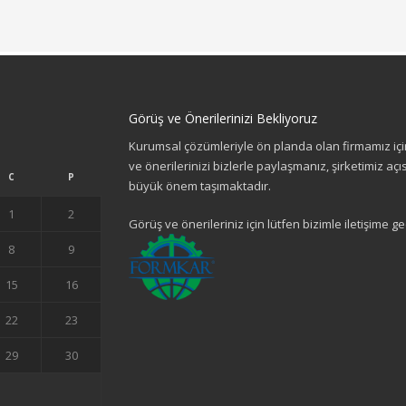
Görüş ve Önerilerinizi Bekliyoruz
Kurumsal çözümleriyle ön planda olan firmamız içi
ve önerilerinizi bizlerle paylaşmanız, şirketimiz aç
C
P
büyük önem taşımaktadır.
1
2
Görüş ve önerileriniz için lütfen bizimle iletişime ge
8
9
15
16
22
23
29
30